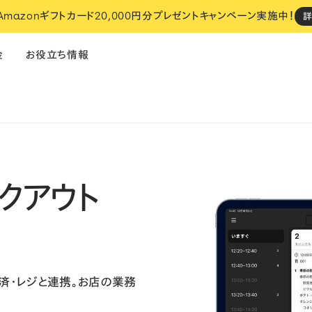
 Amazonギフトカード20,000円分プレゼントキャンペーン実施中！
金
お役立ち情報
飲食
フィットネス
サロン
クアウト
い
STORES でのお店づくり、
設定は全部おまかせください。
おまかせスタート
cosaji（小匙）
NOUe
i
済・レジと連携。
お店の業務
ネットショップ
・
決済
・
レジ
予約
・
ネットショップ
・
決済
・
レジ
モ