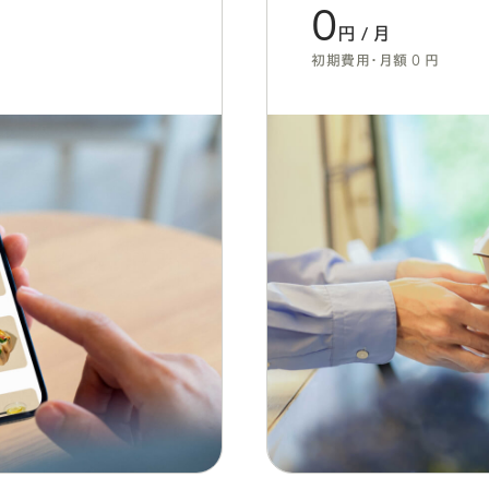
0
円 / 月
初期費用・月額 0 円