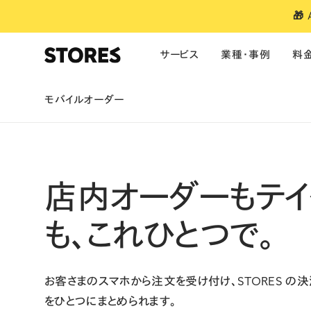
🎁
サービス
業種・事例
料
モバイルオーダー
サービス
業種別のおすすめ
ご利用料金
お役立ち情報
単体製品の料金
導入事例
ファッション
美容
食品・飲料
ネットショップ
アパレル・雑貨
ご利用料金
お知らせ
予約
ポイント・ランク
モバイルオーダー
ブランドアプリ
キャッシュレス決済
美容・サロン
医療特別料率
マガジン
店内オーダーも
テイ
ポイント・ランク
ビジネスあと払
予約システム
フィットネス
お役立ち資料
も、これひとつで。
ブランドアプリ
POSレジ
コーヒー・カフェ
セミナー
焼鳥うるととら
お客さまのスマホから注文を受け付け、STORES の決
モバイル・テーブルオーダー
大規模・多店舗向け
利用者特典
決済
・
モバイルオーダー
・
レジ
をひとつにまとめられます。