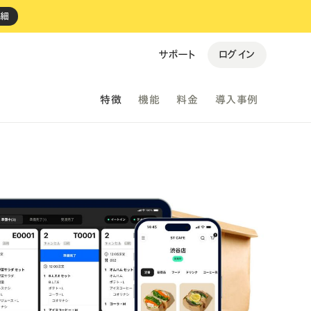
詳細
ログイン
サポート
特徴
機能
料金
導入事例
すべての事例を見る →
ki Espresso
personal gym BEST FIT
バイルオーダー
・
決済
・
レジ
予約
・
決済