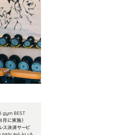
gym BEST
年8月に実施）
ュレス決済サービ
.98%からという