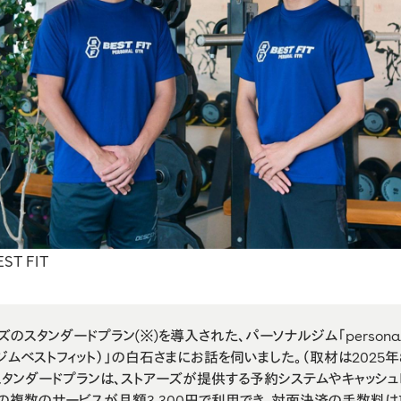
ST FIT
のスタンダードプラン(※)を導入された、パーソナルジム「personal 
ルジムベストフィット）」の白石さまにお話を伺いました。（取材は2025
スタンダードプランは、ストアーズが提供する予約システムやキャッシ
どの複数のサービスが月額3,300円で利用でき、対面決済の手数料は1