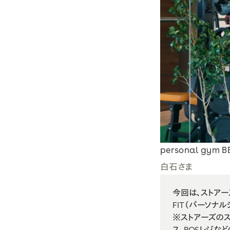
請求書・リンク決済
ヘルプセンター
personal gym BE
白石さま
今回は、ストアーズ
FIT（パーソナ
※ストアーズの
ス、POSレジな