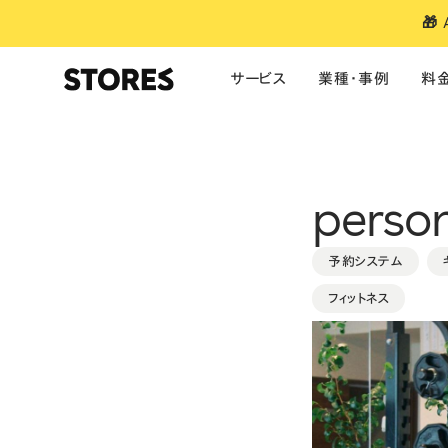
🎁
サービス
業種・事例
料
サービス
業種別のおすすめ
ご利用料金
お役立ち情報
単体製品の料金
導入事例
perso
ファッション
美容
食品・飲料
ネットショップ
アパレル・雑貨
ご利用料金
お知らせ
予約
ポイント・ランク
モバイルオーダー
ブランドアプリ
キャッシュレス決済
美容・サロン
医療特別料率
マガジン
予約システム
ポイント・ランク
ビジネスあと払
フィットネス
予約システム
フィットネス
お役立ち資料
ブランドアプリ
POSレジ
コーヒー・カフェ
セミナー
焼鳥うるととら
モバイル・テーブルオーダー
大規模・多店舗向け
利用者特典
決済
・
モバイルオーダー
・
レジ