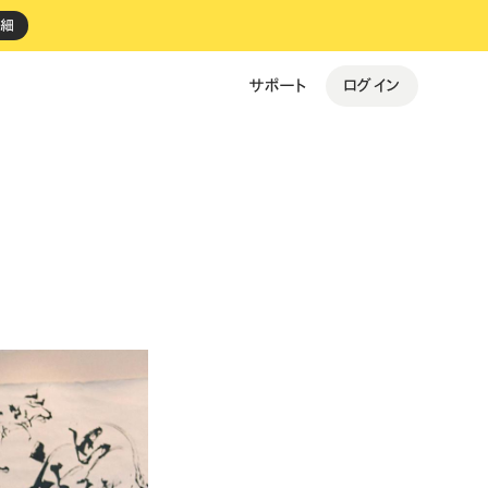
詳細
ログイン
サポート
すべての事例を見る →
personal gym BEST FIT
ki Espresso
予約
・
決済
バイルオーダー
・
決済
・
レジ