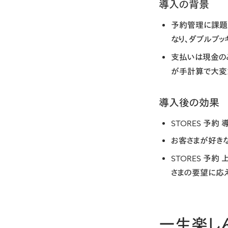
︎導入の背景
予約管理に課題
なり、ダブルブッ
支払いは現金の
が手計算で大変
︎導入後の効果
STORES 予
お客さまが好き
STORES 予
さまの要望に応
一生楽し