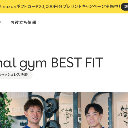
 Amazonギフトカード20,000円分プレゼントキャンペーン実施中！
金
お役立ち情報
nal gym BEST FIT
飲食
フィットネス
サロン
キャッシュレス決済
い
STORES でのお店づくり、
設定は全部おまかせください。
おまかせスタート
cosaji（小匙）
NOUe
i
ネットショップ
・
決済
・
レジ
予約
・
ネットショップ
・
決済
・
レジ
モ