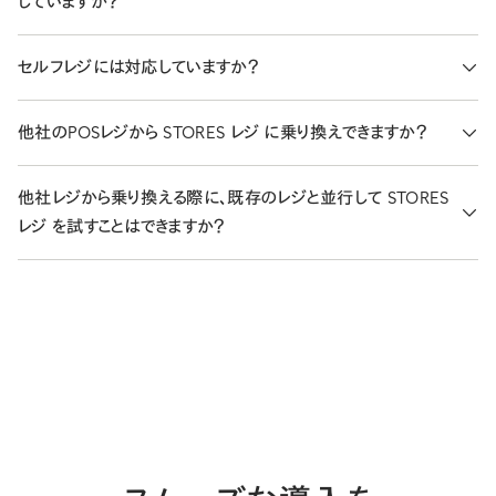
していますか？
STORES 予約の連携は、ワンタップでスムーズなお会計を実現で
きるだけでなく、お客さまの情報と予約・物販履歴をまとめて管理・
連携しています。対応している周辺機器は
ヘルプページ
をご覧くだ
セルフレジには対応していますか？
分析ができます。
さい。
STORESレジは、無人販売・セルフレジ（お客様ご自身でお会計操
他社のPOSレジから STORES レジ に乗り換えできますか？
作するレジシステム）には対応していません。
スタッフさまがいる店内で、店舗スタッフさまにて「商品選択・金額
はい、ご利用いただけます。STORES レジ では商品マスタの CSV
他社レジから乗り換える際に、既存のレジと並行して STORES
確定・精算」などの一連のお会計操作していただくPOSレジシステ
による一括管理に対応しているため、お手元の商品データを CSV
レジ を試すことはできますか？
ムです。
形式で取り込みながら導入準備を進められます。具体的な移行手
順や個別のサポート内容は、現在ご利用中のサービスや運用状況
店舗の運用に合わせて、既存のレジを継続しながら STORES レ
によって変わるため、
導入相談フォーム
よりお気軽にお問い合わ
ジ を導入いただくことも可能です。並行稼働の進め方や、切り替え
せください。
のタイミング・データの取り扱いについては、ご利用状況によって最
適な方法が変わります。具体的な進め方は
導入相談フォーム
から
お問い合わせください。