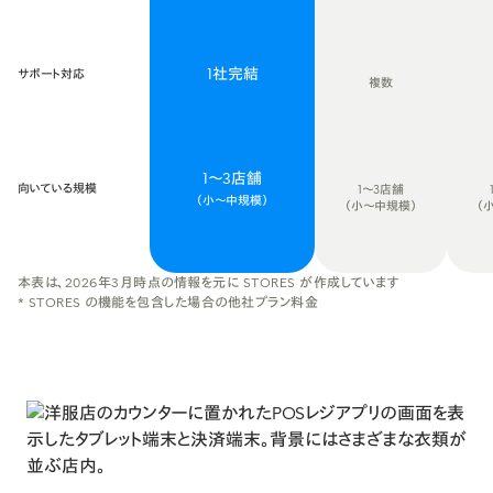
1社完結
サポート対応
複数
1〜3店舗
向いている規模
1〜3店舗
（小〜中規模）
（小〜中規模）
（
本表は、2026年3月時点の情報を元に STORES が作成しています
* STORES の機能を包含した場合の他社プラン料金