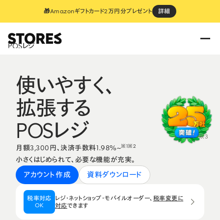
🎁Amazonギフトカード2万円分プレゼント
詳細
POSレジ
使いやすく、
拡張する
POSレジ
※3
※1※2
月額3,300円、決済手数料1.98%~
小さくはじめられて、必要な機能が充実。
アカウント作成
資料ダウンロード
税率対応
レジ・ネットショップ・モバイルオーダー、
税率変更に
OK
対応
できます