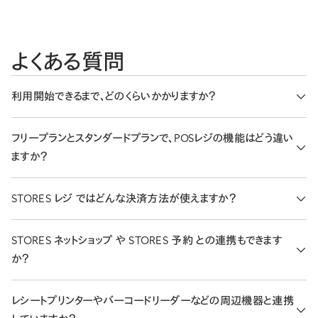
よくある質問
利用開始できるまで、どのくらいかかりますか？
アカウント登録をして、アイテムを登録いただければ、最短当日中
フリープランとスタンダードプランで、POSレジの機能はどう違い
にご利用できます。
ますか？
スタンダードプランでは、ネットショップとの在庫連携や、会計時の
STORES レジ ではどんな決済方法が使えますか？
スタッフ登録などが利用できます。各プランで利用できる機能の詳
細は
ヘルプページ
をご確認ください。
STORES 決済と連携することで、豊富な決済手段（クレジットカー
STORES ネットショップ や STORES 予約 との連携もできます
ド、電子マネー、QRコード決済など）に対応できます。現金での会
か？
計にも対応しています。
できます。STORES ネットショップと連動すれば、店舗とネットショッ
レシートプリンターやバーコードリーダーなどの周辺機器と連携
プの在庫と売上の一元管理が可能です。