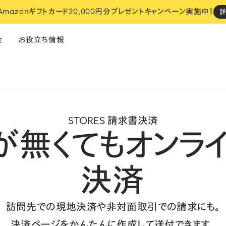
 Amazonギフトカード20,000円分プレゼントキャンペーン実施中！
金
お役立ち情報
飲食
フィットネス
サロン
STORES 請求書決済
が無くても
オンラ
い
STORES でのお店づくり、
決済
設定は全部おまかせください。
おまかせスタート
cosaji（小匙）
NOUe
i
訪問先での現地決済や非対面取引での請求にも。
ネットショップ
・
決済
・
レジ
予約
・
ネットショップ
・
決済
・
レジ
モ
決済ページをかんたんに作成して送付できます。