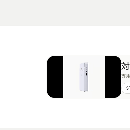
対
専用
S