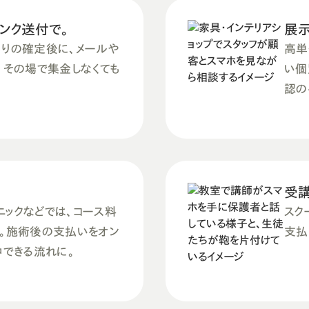
ンク送付で。
展
りの確定後に、メールや
高単
ば、その場で集金しなくても
い個
認の
受講
ニックなどでは、コース料
スク
。施術後の支払いをオン
支払
中できる流れに。