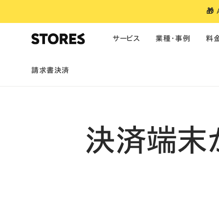
🎁
サービス
業種・事例
料
請求書決済
サービス
業種別のおすすめ
ご利用料金
お役立ち情報
単体製品の料金
導入事例
ファッション
美容
食品・飲料
ネットショップ
アパレル・雑貨
ご利用料金
お知らせ
予約
ポイント・ランク
モバイルオーダー
ブランドアプリ
決済端末
キャッシュレス決済
美容・サロン
医療特別料率
マガジン
ポイント・ランク
ビジネスあと払
予約システム
フィットネス
お役立ち資料
ブランドアプリ
POSレジ
コーヒー・カフェ
セミナー
焼鳥うるととら
モバイル・テーブルオーダー
大規模・多店舗向け
利用者特典
決済
・
モバイルオーダー
・
レジ