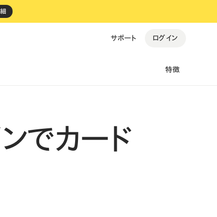
詳細
ログイン
サポート
特徴
すべての事例を見る →
インでカード
ki Espresso
personal gym BEST FIT
バイルオーダー
・
決済
・
レジ
予約
・
決済