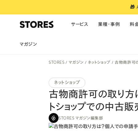
🎁
サービス
業種・事例
料
マガジン
サービス
業種別のおすすめ
ご利用料金
お役立ち情報
単体製品の料金
導入事例
ファッション
美容
食品・飲料
STORES
マガジン
ネットショップ
古物商許可の
ネットショップ
アパレル・雑貨
ご利用料金
お知らせ
予約
ポイント・ランク
モバイルオーダー
ブランドアプリ
キャッシュレス決済
美容・サロン
医療特別料率
マガジン
ネットショップ
ポイント・ランク
ビジネスあと払
古物商許可の取り方
予約システム
フィットネス
お役立ち資料
ブランドアプリ
トショップでの中古販
POSレジ
コーヒー・カフェ
セミナー
STORES マガジン編集部
焼鳥うるととら
モバイル・テーブルオーダー
大規模・多店舗向け
利用者特典
決済
・
モバイルオーダー
・
レジ