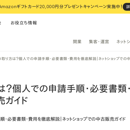
 Amazonギフトカード20,000円分プレゼントキャンペーン実施中！
金
お役立ち情報
開業
集客・運営
ネット
飲食
フィットネス
サロン
取り方は？個人での申請手順・必要書類・費用を徹底解説｜ネットショップでの
い
は？個人での申請手順・必要書類・
STORES でのお店づくり、
売ガイド
設定は全部おまかせください。
おまかせスタート
cosaji（小匙）
NOUe
i
ネットショップ
・
決済
・
レジ
予約
・
ネットショップ
・
決済
・
レジ
モ