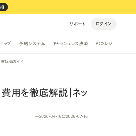
詳細
ログイン
サポート
ショップ
予約システム
キャッシュレス決済
POSレジ
すべての事例を見る →
中古販売ガイド
費用を徹底解説｜ネッ
2026-04-16
2026-07-16
ki Espresso
personal gym BEST FIT
バイルオーダー
・
決済
・
レジ
予約
・
決済