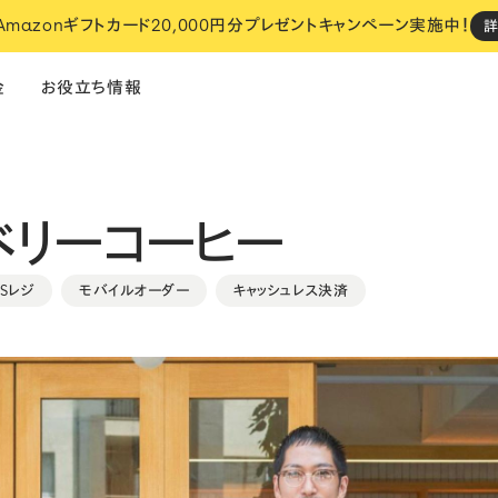
 Amazonギフトカード20,000円分プレゼントキャンペーン実施中！
金
お役立ち情報
ベリーコーヒー
飲食
フィットネス
サロン
OSレジ
モバイルオーダー
キャッシュレス決済
い
STORES でのお店づくり、
設定は全部おまかせください。
おまかせスタート
cosaji（小匙）
NOUe
i
ネットショップ
・
決済
・
レジ
予約
・
ネットショップ
・
決済
・
レジ
モ