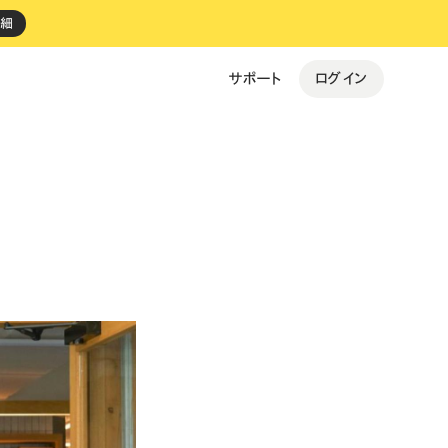
詳細
ログイン
サポート
すべての事例を見る →
ki Espresso
personal gym BEST FIT
バイルオーダー
・
決済
・
レジ
予約
・
決済