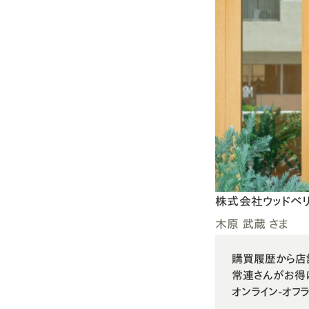
請求書・リンク決済
ヘルプセンター
株式会社ウッドベ
木原 武蔵 さま
購買履歴から店
常連さんがお得に
オンライン-オフラ