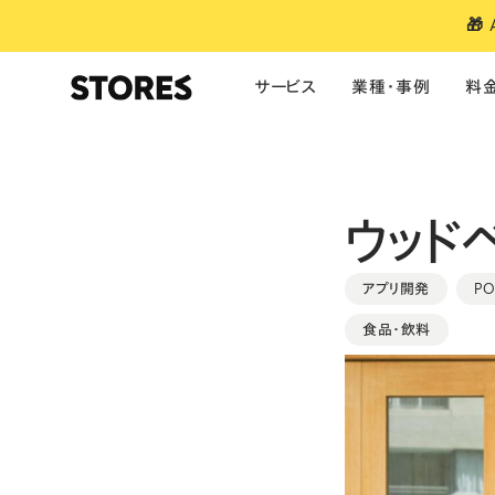
🎁
サービス
業種・事例
料
サービス
業種別のおすすめ
ご利用料金
お役立ち情報
単体製品の料金
導入事例
ウッド
ファッション
美容
食品・飲料
ネットショップ
アパレル・雑貨
ご利用料金
お知らせ
予約
ポイント・ランク
モバイルオーダー
ブランドアプリ
キャッシュレス決済
美容・サロン
医療特別料率
マガジン
アプリ開発
P
ポイント・ランク
ビジネスあと払
食品・飲料
予約システム
フィットネス
お役立ち資料
ブランドアプリ
POSレジ
コーヒー・カフェ
セミナー
焼鳥うるととら
モバイル・テーブルオーダー
大規模・多店舗向け
利用者特典
決済
・
モバイルオーダー
・
レジ