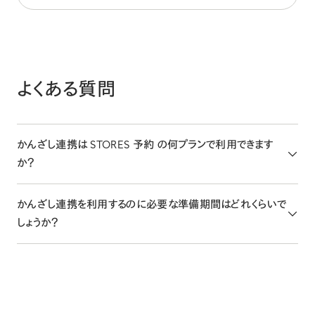
よくある質問
かんざし連携は STORES 予約 の何プランで利用できます
か？
チームプラン以上の有料プランでご利用いただけます。なお、連
かんざし連携を利用するのに必要な準備期間はどれくらいで
携にあたり、プラン利用料に加えて月額 5,500円（税込）が発
しょうか？
生します。
利用申請後、5営業日ほどで審査が完了いたします。その後、か
んざし連携機能のご利用が開始できます。