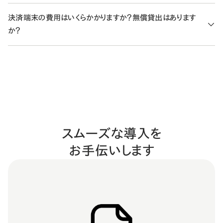
持ちで、キャッシュレス決済のみをアプリ経由で利用したい場合
利用いただく扱いとなり、契約期間中の途中解約による返金は発
毎月の固定費をかけずに始めたい方はフリープラン、スタンダード
に向いています。
決済端末の費用はいくらかかりますか？無償貸出はあります
生しません。次回の契約更新のタイミングで継続が停止します。解
プランの特典を活用してしっかり運用していきたい方はスタンダー
STORES のPOSレジアプリ／他社POS＋決済端末
：レジ機能
か？
約のお手続きの詳細は、ヘルプページ「
スタンダードプランの解約
ドプランがおすすめです。
（商品登録・売上管理・在庫など）と決済をひとつのタブレットで
について
」をご確認ください。
スタンダードプランを年間契約でお申し込みいただいた場合、決
スタンダードプラン（年間契約）にお申し込みいただくと、決済端末
まとめたい場合に向いています。他社POSをご利用予定の場合
済端末を1台無償でお貸出しいたします。
を1台無償でお貸し出しします。2台目以降の端末や、フリープラン・
は、各POSシステムのホームページで決済端末との対応状況を
具体的な料金や手数料の違いは
料金プランページ
をご確認くだ
スタンダードプラン（月額契約）でご利用の場合は、決済端末の購
ご確認ください。
さい。
入が必要です。詳しい条件や申し込み方法は、
ヘルプページ
をご
機材の詳細はページ上部の「ご利用に必要なもの」、連携可能な
確認ください。
他社POSは「
連携可能な他社POSシステム
」をご覧ください。
スムーズな導入を
お手伝いします