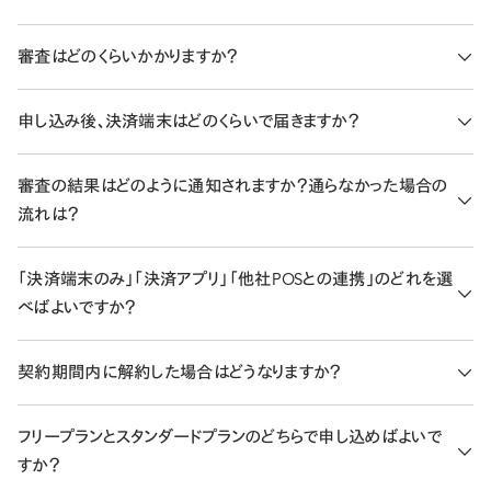
STORES 決済 は、お申し込みから最短4営業日でクレジットカード
審査はどのくらいかかりますか？
決済をご利用開始いただけます。クレジットカードは1次審査・2次
審査、電子マネー・QRコードはそれぞれの審査を通過した順にご
お申し込み後、各決済ブランドの審査します。
申し込み後、決済端末はどのくらいで届きますか？
利用可能になります。
各決済ブランドの審査日程の目安は
ヘルプページ
をご覧くださ
各審査の段階や所要日数の目安は、
加盟店審査の流れ
でご確認
い。
スタンダードプランの場合、キャッシュレス決済の「加盟店審査」通
いただけます。
審査の結果はどのように通知されますか？通らなかった場合の
過後に自動的に発送されます。そのため、審査通過の翌日から3
流れは？
日程度以内にお手元に届くことになります。ただし、発送は土日祝
日を除く平日が営業日となるため、審査通過のタイミング次第では
加盟店審査の結果は、お申し込み時にご登録いただいたメールア
「決済端末のみ」「決済アプリ」「他社POSとの連携」のどれを選
若干前後する可能性があります。
ドレスにご連絡します。審査は事業内容や取扱商材などをもとに
べばよいですか？
詳しくは
こちら
をご覧ください。
個別に確認するため、判断は事業者さまによって異なります。
結果に関するご不明点や、追加でご相談いただきたい事業内容が
ご利用シーンによって、向く構成が異なります。
契約期間内に解約した場合はどうなりますか？
ある場合は、
お問い合わせフォーム
からご連絡ください。担当より
決済端末のみ
：キャッシュレス決済のみを導入したい場合に向
ご案内します。
いています。決済端末1台で、クレジットカード・電子マネー・QR
フリープランには契約期間がないため、任意のタイミングで解約の
フリープランとスタンダードプランのどちらで申し込めばよいで
コード決済が完結します。
お手続きが可能です。スタンダードプランの年間契約・月額契約
すか？
STORES 決済アプリ＋決済端末
：スマホやタブレットをすでにお
は、解約のお申し出をいただいたあとも契約期間中は引き続きご