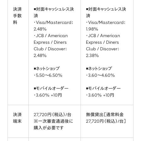
決済
◾️対面キャッシュレス決
◾️対面キャッシュレス決
手数
済
済
料
・Visa/Mastercard：
・Visa/Mastercard：
2.48%
1.98%
・JCB / American
・JCB / American
Express / Diners
Express / Diners
Club / Discover：
Club / Discover：
2.48%
2.38%
◾️ネットショップ
◾️ネットショップ
・5.50〜6.50%
・3.60〜4.60%
◾️モバイルオーダー
◾️モバイルオーダー
・3.60% +10円
・3.60% +10円
決済
27,720円（税込）/台
無償貸出［通常料金
端末
※一次審査通過後に
27,720円（税込）/台］
購入が必要です