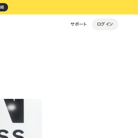
詳細
ログイン
サポート
すべての事例を見る →
ki Espresso
personal gym BEST FIT
バイルオーダー
・
決済
・
レジ
予約
・
決済