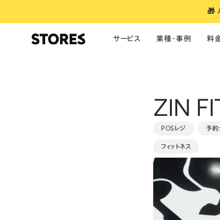
🎁
サービス
業種・事例
料
サービス
業種別のおすすめ
ご利用料金
お役立ち情報
単体製品の料金
導入事例
ZIN F
ファッション
美容
食品・飲料
ネットショップ
アパレル・雑貨
ご利用料金
お知らせ
予約
ポイント・ランク
モバイルオーダー
ブランドアプリ
キャッシュレス決済
美容・サロン
医療特別料率
マガジン
POSレジ
予約
ポイント・ランク
ビジネスあと払
フィットネス
予約システム
フィットネス
お役立ち資料
ブランドアプリ
POSレジ
コーヒー・カフェ
セミナー
焼鳥うるととら
モバイル・テーブルオーダー
大規模・多店舗向け
利用者特典
決済
・
モバイルオーダー
・
レジ