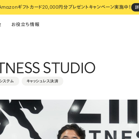
 Amazonギフトカード20,000円分プレゼントキャンペーン実施中！
金
お役立ち情報
ITNESS STUDIO
飲食
フィットネス
サロン
システム
キャッシュレス決済
い
STORES でのお店づくり、
設定は全部おまかせください。
おまかせスタート
cosaji（小匙）
NOUe
i
ネットショップ
・
決済
・
レジ
予約
・
ネットショップ
・
決済
・
レジ
モ