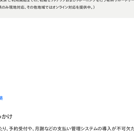
 レジ・決済 ご利用開始までの、初期セットアップおよびトレーニングを行う有料サポートサ
県のみ現地対応、その他地域ではオンライン対応を提供中。）
済
っかけ
たり、予約受付や、月謝などの支払い管理システムの導入が不可欠