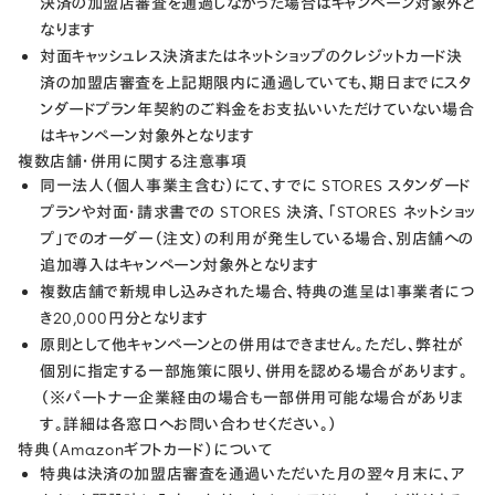
決済の​加盟店審査を​通過しなかった​場合は​キャンペーン対象外と​
なります
対面キャッシュレス決済または​ネットショップの​クレジットカード決
済の​加盟店審査を​上記期限内に​通過していても、​期日までに​スタ
ンダードプラン年契約の​ご料金を​お支払いいただけていない​場合
は​キャンペーン対象外と​なります
複数店舗・併用に関する注意事項
同一法人（個人事業主含む）にて、すでに STORES スタンダード
プランや対面・請求書での STORES 決済、「STORES ネットショッ
プ」でのオーダー（注文）の利用が発生している場合、別店舗への
追加導入はキャンペーン対象外となります
複数店舗で新規申し込みされた場合、特典の進呈は1事業者につ
き20,000円分となります
原則として他キャンペーンとの併用はできません。ただし、弊社が
個別に指定する一部施策に限り、併用を認める場合があります。
（※パートナー企業経由の場合も一部併用可能な場合がありま
す。詳細は各窓口へお問い合わせください。）
特典（Amazonギフトカード）について
特典は決済の加盟店審査を通過いただいた月の翌々月末に、ア