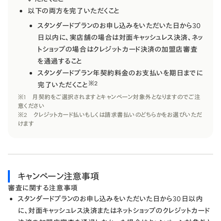
以下の​両方を​完了いただく​こと
スタンダードプランの​お申し込みを​いただいた​日から​30
日以内に、​実店舗の​場合は​対面キャッシュレス決済、​ネッ
トショップの​場合は​クレジットカード決済の​加盟店審査
を​通過する​こと
スタンダードプラン年契約料金の​お支払いを​期日までに​
※2
完了いただく​こと​
※1 月契約を​ご選択されますと​キャンペーン対象外と​なりますので​ご注
意ください
※2 クレジットカード払いもしくは​請求書払いの​どちらかを​お選びいただ
けます
キャンペーン注意事項
審査に関する注意事項
スタンダードプランの​お申し込みを​いただいた​日から​30日以内
に、​対面キャッシュレス決済または​ネットショップの​クレジットカード