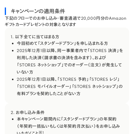
キャンペーンの適用条件
下記のフローでのお申し込み・審査通過で20,000円分のAmazon
ギフトカードプレゼントの対象となります
1. 以下全てに当てはまる方
今回初めて「スタンダードプラン」を申し込まれる方
2025年12月1日以降、​同一事業者内で​「STORES 決済」を​
利用した​決済​（請求書の​決済を​含みます）、​および​
「STORES ネットショップ」での​オーダー​（注文）が​発生して
いない​方​
2025年12月1日以降、「STORES 予約」「STORES レジ」
「STORES モバイルオーダー」「STORES ネットショップ」の
有料プランを契約したことがない方
2. お申し込み条件
本キャンペーン期間内に​「スタンダードプラン」の​年契約​
（年契約一括​払いもしくは​年契約月次払い）を​お申し込み
※1
いただく​こと​