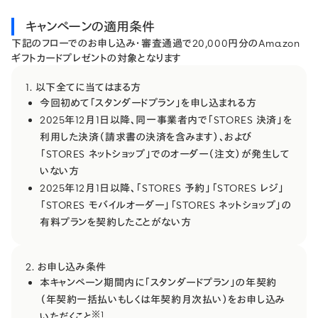
キャンペーンの適用条件
下記のフローでのお申し込み・審査通過で20,000円分のAmazon
ギフトカードプレゼントの対象となります
1. 以下全てに当てはまる方
今回初めて「スタンダードプラン」を申し込まれる方
2025年12月1日以降、​同一事業者内で​「STORES 決済」を​
利用した​決済​（請求書の​決済を​含みます）、​および​
「STORES ネットショップ」での​オーダー​（注文）が​発生して
いない​方​
2025年12月1日以降、「STORES 予約」「STORES レジ」
「STORES モバイルオーダー」「STORES ネットショップ」の
有料プランを契約したことがない方
2. お申し込み条件
本キャンペーン期間内に​「スタンダードプラン」の​年契約​
（年契約一括​払いもしくは​年契約月次払い）を​お申し込み
※1
いただく​こと​