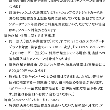
決済の​加盟店審査を​通過しなかった​場合は​キャンペーン対象外と​
なります
対面キャッシュレス決済または​ネットショップの​クレジットカード決
済の​加盟店審査を​上記期限内に​通過していても、​期日までに​スタ
ンダードプラン年契約の​ご料金を​お支払いいただけていない​場合
は​キャンペーン対象外と​なります
複数店舗・併用に関する注意事項
同一法人（個人事業主含む）にて、すでに STORES スタンダード
プランや対面・請求書での STORES 決済、「STORES ネットショッ
プ」でのオーダー（注文）の利用が発生している場合、別店舗への
追加導入はキャンペーン対象外となります
複数店舗で新規申し込みされた場合、特典の進呈は1事業者につ
き20,000円分となります
原則として他キャンペーンとの併用はできません。ただし、弊社が
個別に指定する一部施策に限り、併用を認める場合があります。
（※パートナー企業経由の場合も一部併用可能な場合がありま
す。詳細は各窓口へお問い合わせください。）
特典（Amazonギフトカード）について
特典は決済の加盟店審査を通過いただいた月の翌々月末に、ア